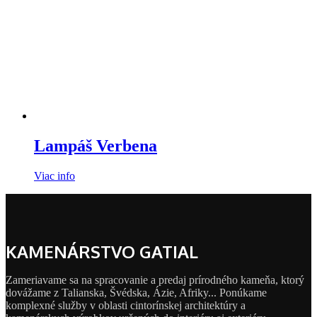
Lampáš Verbena
Viac info
KAMENÁRSTVO GATIAL
Zameriavame sa na spracovanie a predaj prírodného kameňa, ktorý
dovážame z Talianska, Švédska, Ázie, Afriky... Ponúkame
komplexné služby v oblasti cintorínskej architektúry a