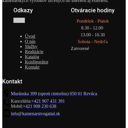
kamenárskych výrobkov určených do interiéru aj exteriéru.
Odkazy
Otváracie hodiny
Pondelok - Piatok
8.30 - 12.00
13.00 - 16.30
Úvod
O nás
Sobota - Nedeľa
Služby
Zatvorené
Realizácie
Katalóg
Konfigurátor
Kontakt
Kontakt
Muránska 399 (oproti cintorínu) 050 01 Revúca
Kancelária:
+421 907 431 391
Mobil:
+421 908 230 638
info@kamenarstvogatial.sk