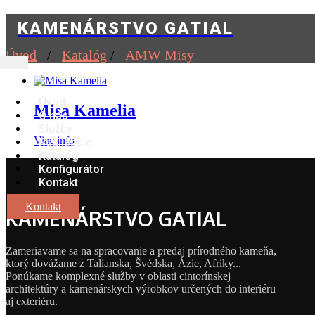
KAMENÁRSTVO GATIAL
Úvod
/
Katalóg
/
AMW Misy
Úvod
Misa Kamelia
O nás
Služby
Viac info
Realizácie
Katalóg
Konfigurátor
Kontakt
Kontakt
KAMENÁRSTVO GATIAL
Zameriavame sa na spracovanie a predaj prírodného kameňa,
ktorý dovážame z Talianska, Švédska, Ázie, Afriky...
Ponúkame komplexné služby v oblasti cintorínskej
architektúry a kamenárskych výrobkov určených do interiéru
aj exteriéru.