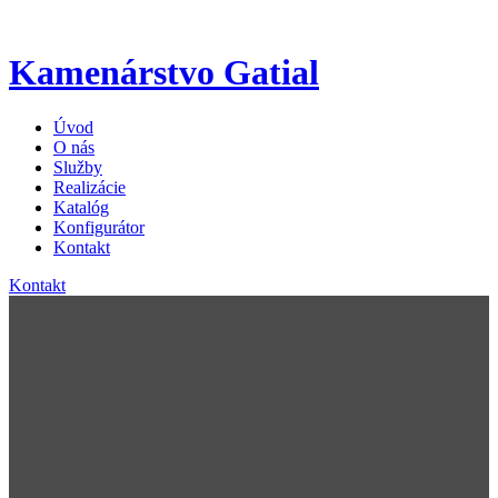
Kamenárstvo Gatial
Úvod
O nás
Služby
Realizácie
Katalóg
Konfigurátor
Kontakt
Kontakt