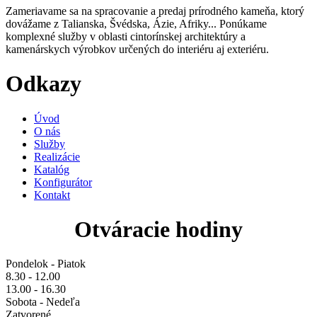
Zameriavame sa na spracovanie a predaj prírodného kameňa, ktorý
dovážame z Talianska, Švédska, Ázie, Afriky... Ponúkame
komplexné služby v oblasti cintorínskej architektúry a
kamenárskych výrobkov určených do interiéru aj exteriéru.
Odkazy
Úvod
O nás
Služby
Realizácie
Katalóg
Konfigurátor
Kontakt
Otváracie hodiny
Pondelok - Piatok
8.30 - 12.00
13.00 - 16.30
Sobota - Nedeľa
Zatvorené