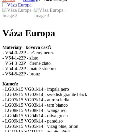
Váza Europa
Materiály - kovová časť:
- V54-0-22P - leštený nerez
- V54-1-22P - zlato
- V54-3-22P - čierne zlato
- V54-4-22P - matné striebro
- V54-5-22P - bronz
Kameň:
- LG01k15 VG01k14 - impala nero
- LG02k15 VG02k14 - swedish granite black
- LG07k15 VG07k14 - aurora india
- LG03k15 VG03k14 - tarn bianco
- LG08k15 VG08k14 - wanga red
- LG04k15 VG04k14 - oliva green
- LG09k15 VG09k14 - paradiso
- LG05k15 VG05k14 - vizag blue, orion
- LG11k15 VG11k14 - granite g664