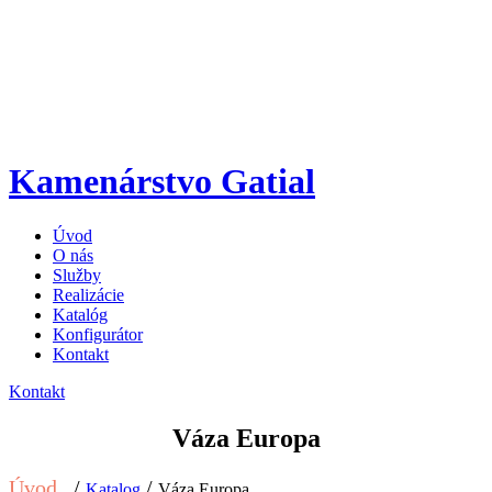
Kamenárstvo Gatial
Úvod
O nás
Služby
Realizácie
Katalóg
Konfigurátor
Kontakt
Kontakt
Váza Europa
Úvod
/
/
Katalog
Váza Europa