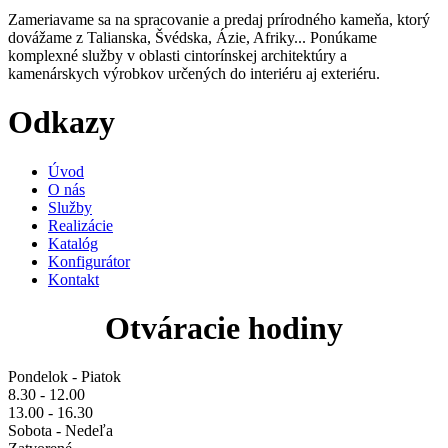
Zameriavame sa na spracovanie a predaj prírodného kameňa, ktorý
dovážame z Talianska, Švédska, Ázie, Afriky... Ponúkame
komplexné služby v oblasti cintorínskej architektúry a
kamenárskych výrobkov určených do interiéru aj exteriéru.
Odkazy
Úvod
O nás
Služby
Realizácie
Katalóg
Konfigurátor
Kontakt
Otváracie hodiny
Pondelok - Piatok
8.30 - 12.00
13.00 - 16.30
Sobota - Nedeľa