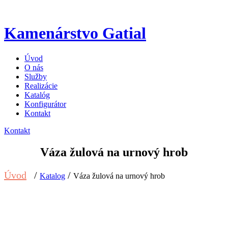
Kamenárstvo Gatial
Úvod
O nás
Služby
Realizácie
Katalóg
Konfigurátor
Kontakt
Kontakt
Váza žulová na urnový hrob
Úvod
/
/
Katalog
Váza žulová na urnový hrob