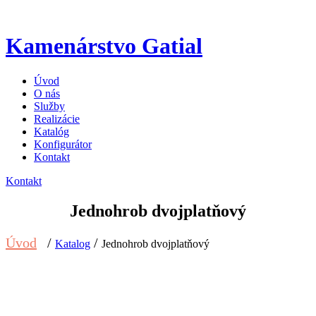
Kamenárstvo Gatial
Úvod
O nás
Služby
Realizácie
Katalóg
Konfigurátor
Kontakt
Kontakt
Jednohrob dvojplatňový
Úvod
/
/
Katalog
Jednohrob dvojplatňový