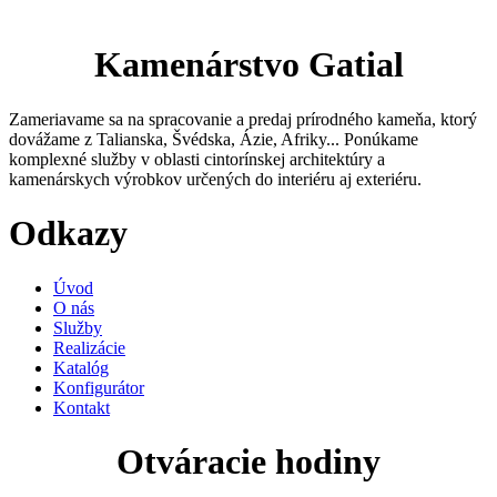
Kamenárstvo Gatial
Zameriavame sa na spracovanie a predaj prírodného kameňa, ktorý
dovážame z Talianska, Švédska, Ázie, Afriky... Ponúkame
komplexné služby v oblasti cintorínskej architektúry a
kamenárskych výrobkov určených do interiéru aj exteriéru.
Odkazy
Úvod
O nás
Služby
Realizácie
Katalóg
Konfigurátor
Kontakt
Otváracie hodiny