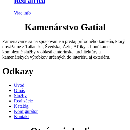
Red africa
Viac info
Kamenárstvo Gatial
Zameriavame sa na spracovanie a predaj prírodného kameňa, ktorý
dovážame z Talianska, Švédska, Ázie, Afriky... Ponúkame
komplexné služby v oblasti cintorínskej architektúry a
kamenárskych výrobkov určených do interiéru aj exteriéru.
Odkazy
Úvod
O nás
Služby
Realizácie
Katalóg
Konfigurátor
Kontakt