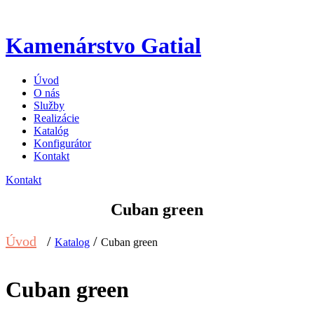
Kamenárstvo Gatial
Úvod
O nás
Služby
Realizácie
Katalóg
Konfigurátor
Kontakt
Kontakt
Cuban green
Úvod
/
/
Katalog
Cuban green
Cuban green