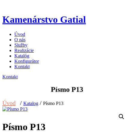
Kamenárstvo Gatial
Úvod
O nás
Služby
Realizácie
Katalóg
Konfigurátor
Kontakt
Kontakt
Písmo P13
Úvod
/
/
Katalog
Písmo P13
Písmo P13