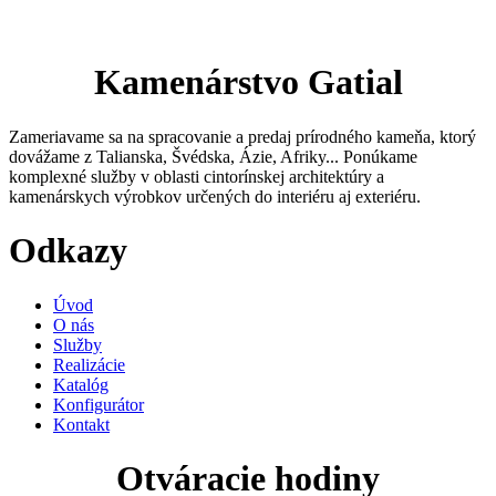
Kamenárstvo Gatial
Zameriavame sa na spracovanie a predaj prírodného kameňa, ktorý
dovážame z Talianska, Švédska, Ázie, Afriky... Ponúkame
komplexné služby v oblasti cintorínskej architektúry a
kamenárskych výrobkov určených do interiéru aj exteriéru.
Odkazy
Úvod
O nás
Služby
Realizácie
Katalóg
Konfigurátor
Kontakt
Otváracie hodiny