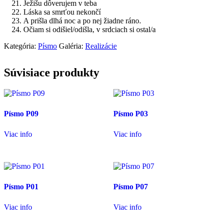
Ježišu dôverujem v teba
Láska sa smrťou nekončí
A prišla dlhá noc a po nej žiadne ráno.
Očiam si odišiel/odišla, v srdciach si ostal/a
Kategória:
Písmo
Galéria:
Realizácie
Súvisiace produkty
Písmo P09
Písmo P03
Viac info
Viac info
Písmo P01
Písmo P07
Viac info
Viac info