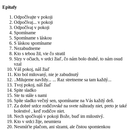
Epitafy
Odpočívajte v pokoji
Odpočívaj... v pokoji
Odpočívaj v pokoji
Spomíname
Spomíname s láskou
S láskou spomíname
Nezabudneme
Kto s tebou žil, vie čo stratil
Slzy v očiach, v srdci žiaľ, čo nám bolo drahé, to nám osud
vzal
Váš pokoj, náš žiaľ
Kto bol milovaný, nie je zabudnutý
..Milujeme navždy... ... Raz stretneme sa tam každý...
Tvoj pokoj, náš žiaľ
Spite sladko
Ste tu stále s nami
Spíte sladko večný sen, spomíname na Vás každý deň.
Za dobré srdce rodičovské na svete náhrady niet, preto je také
bolestivé , keď rodičov niet.
Nech spočívajú v pokoji Bože, buď im milostivý.
Kto v srdci žije, neumiera
Nesmúťte plačom, ani slzami, ale čistou spomienkou