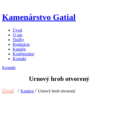
Kamenárstvo Gatial
Úvod
O nás
Služby
Realizácie
Katalóg
Konfigurátor
Kontakt
Kontakt
Urnový hrob otvorený
Úvod
/
/
Katalog
Urnový hrob otvorený