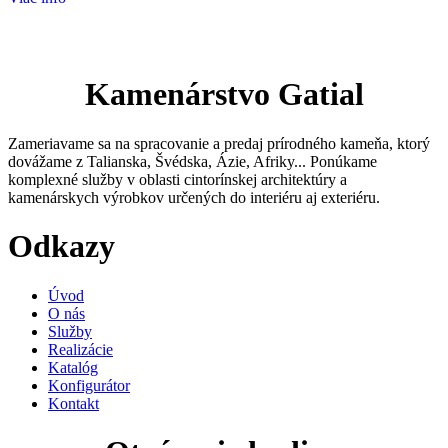
Kamenárstvo Gatial
Zameriavame sa na spracovanie a predaj prírodného kameňa, ktorý
dovážame z Talianska, Švédska, Ázie, Afriky... Ponúkame
komplexné služby v oblasti cintorínskej architektúry a
kamenárskych výrobkov určených do interiéru aj exteriéru.
Odkazy
Úvod
O nás
Služby
Realizácie
Katalóg
Konfigurátor
Kontakt