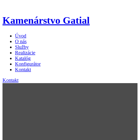
Kamenárstvo Gatial
Úvod
O nás
Služby
Realizácie
Katalóg
Konfigurátor
Kontakt
Kontakt