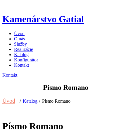
Kamenárstvo Gatial
Úvod
O nás
Služby
Realizácie
Katalóg
Konfigurátor
Kontakt
Kontakt
Písmo Romano
Úvod
/
/
Katalog
Písmo Romano
Písmo Romano