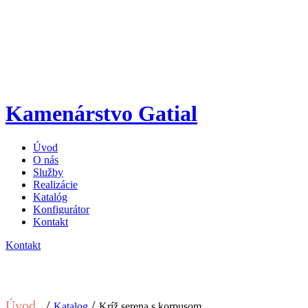
Kamenárstvo Gatial
Úvod
O nás
Služby
Realizácie
Katalóg
Konfigurátor
Kontakt
Kontakt
Úvod
/
/
Katalog
Kríž serena s korpusom