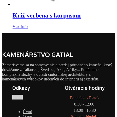
Kríž verbena s korpusom
Viac info
KAMENÁRSTVO GATIAL
Zameriavame sa na spracovanie a predaj prírodného kameňa, ktorý
dovážame z Talianska, Švédska, Ázie, Afriky... Ponúkame
komplexné služby v oblasti cintorínskej architektúry a
kamenárskych výrobkov určených do interiéru aj exteriéru.
Odkazy
Otváracie hodiny
Pondelok - Piatok
8.30 - 12.00
13.00 - 16.30
Úvod
O nás
Sobota - Nedeľa