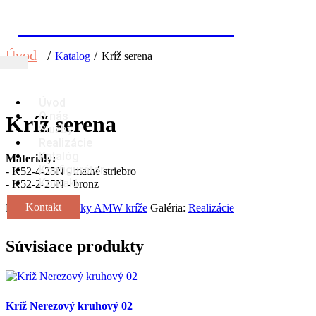
KAMENÁRSTVO GATIAL
Úvod
/
/
Katalog
Kríž serena
Úvod
O nás
Kríž serena
Služby
Realizácie
Katalóg
Materiály:
Konfigurátor
- K52-4-25N - matné striebro
Kontakt
- K52-2-25N - bronz
Kontakt
Kategória:
doplnky AMW kríže
Galéria:
Realizácie
Súvisiace produkty
Kríž Nerezový kruhový 02