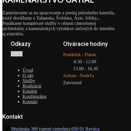
Zameriavame sa na spracovanie a predaj prírodného kameňa,
ktorý dovážame z Talianska, Švédska, Ázie, Afriky...
Ponúkame komplexné služby v oblasti cintorínskej
architektúry a kamenárskych výrobkov určených do interiéru
aj exteriéru.
Odkazy
Otváracie hodiny
Pondelok - Piatok
8.30 - 12.00
13.00 - 16.30
Úvod
O nás
Sobota - Nedeľa
Služby
Zatvorené
Realizácie
Katalóg
Konfigurátor
Kontakt
Kontakt
Muránska 399 (oproti cintorínu) 050 01 Revúca