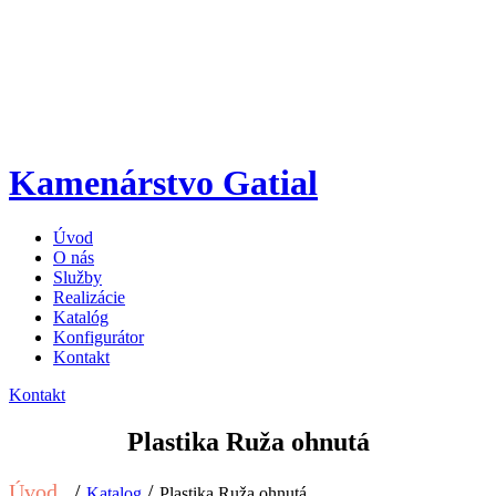
Kamenárstvo Gatial
Úvod
O nás
Služby
Realizácie
Katalóg
Konfigurátor
Kontakt
Kontakt
Plastika Ruža ohnutá
Úvod
/
/
Katalog
Plastika Ruža ohnutá