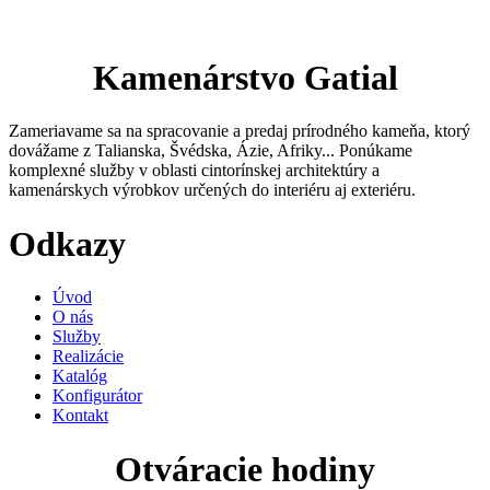
Kamenárstvo Gatial
Zameriavame sa na spracovanie a predaj prírodného kameňa, ktorý
dovážame z Talianska, Švédska, Ázie, Afriky... Ponúkame
komplexné služby v oblasti cintorínskej architektúry a
kamenárskych výrobkov určených do interiéru aj exteriéru.
Odkazy
Úvod
O nás
Služby
Realizácie
Katalóg
Konfigurátor
Kontakt
Otváracie hodiny