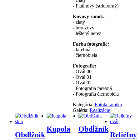
- Zlatý
- Platinový (strieborný)
Kovový rámik:
- zlatý
- bronzový
- leštený nerez
Farba fotografie:
- farebná
- čiernobiela
Fotografie:
- Ovál 00
- Ovál 01
- Ovál 02
- Fotografia farebná
- Fotografia čiernobiela
Kategória:
Fotokeramika
Galéria:
Realizácie
Kupola
Obdĺžnik
Obdĺžnik
Reliéfny