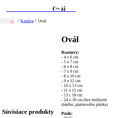
Ovál
KAMENÁRSTVO GATIAL
Úvod
/
/
Katalog
Ovál
Ovál
Rozmery:
- 4 x 6 cm
- 5 x 7 cm
- 6 x 8 cm
- 7 x 9 cm
- 8 x 10 cm
- 9 x 12 cm
- 10 x 13 cm
- 11 x 15 cm
- 13 c 18 cm
- 24 x 30 cm (bez možnosti
zlatého, platinového pásika)
Súvisiace produkty
Pásik: