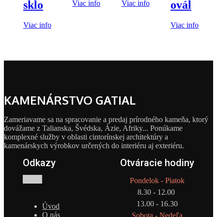
sklo
ovál
Viac info
Viac info
Viac info
Viac info
KAMENÁRSTVO GATIAL
Zameriavame sa na spracovanie a predaj prírodného kameňa, ktorý
dovážame z Talianska, Švédska, Ázie, Afriky... Ponúkame
komplexné služby v oblasti cintorínskej architektúry a
kamenárskych výrobkov určených do interiéru aj exteriéru.
Odkazy
Otváracie hodiny
Pondelok - Piatok
8.30 - 12.00
13.00 - 16.30
Úvod
O nás
Sobota - Nedeľa