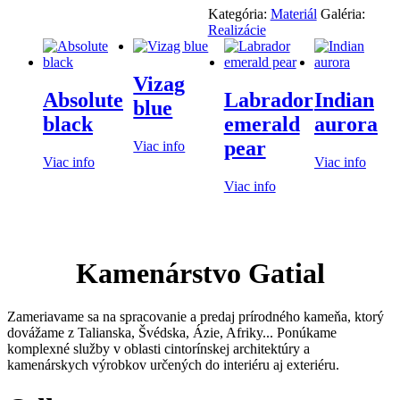
Kategória:
Materiál
Galéria:
Realizácie
Vizag
Absolute
Labrador
Indian
blue
black
emerald
aurora
pear
Viac info
Viac info
Viac info
Viac info
Kamenárstvo Gatial
Zameriavame sa na spracovanie a predaj prírodného kameňa, ktorý
dovážame z Talianska, Švédska, Ázie, Afriky... Ponúkame
komplexné služby v oblasti cintorínskej architektúry a
kamenárskych výrobkov určených do interiéru aj exteriéru.