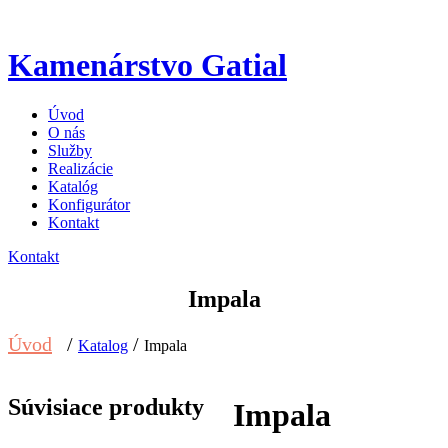
Kamenárstvo Gatial
Úvod
O nás
Služby
Realizácie
Katalóg
Konfigurátor
Kontakt
Kontakt
Impala
Úvod
/
/
Katalog
Impala
Súvisiace produkty
Impala