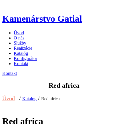
Kamenárstvo Gatial
Úvod
O nás
Služby
Realizácie
Katalóg
Konfigurátor
Kontakt
Kontakt
Red africa
Úvod
/
/
Katalog
Red africa
Red africa